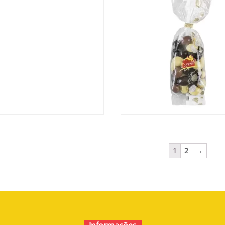
1
2
→
MÊNDOAS CHOCOLATE
AMÊNDOAS CHOCOLA
SORTIDA
SORTIDAS