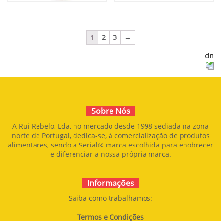
BISCOITO PACIÊNCIA
1
2
3
→
BISCOITO
CHAMPANHE
Sobre Nós
A Rui Rebelo, Lda, no mercado desde 1998 sediada na zona
norte de Portugal, dedica-se, à comercialização de produtos
alimentares, sendo a Serial® marca escolhida para enobrecer
e diferenciar a nossa própria marca.
Informações
Saiba como trabalhamos:
Termos e Condições