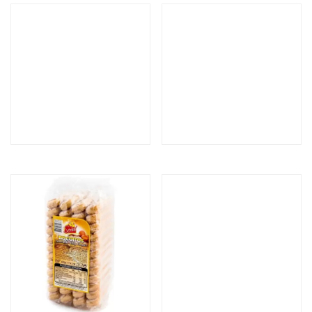
VIANNAS CACAU
BEIJINHOS
BISCOITO BRANCO
BISCOITO
CHAMPANHE